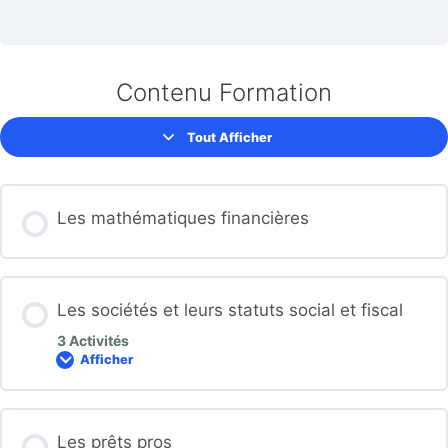
Contenu Formation
Tout Afficher
Modules
Les mathématiques financières
Les sociétés et leurs statuts social et fiscal
3 Activités
Afficher
Les
sociétés
et
leurs
statuts
Les prêts pros
social